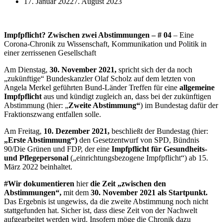
17. Januar 2022
7. August 2023
Impfpflicht? Zwischen zwei Abstimmungen – # 04
– Eine
Corona-Chronik zu Wissenschaft, Kommunikation und Politik in
einer zerrissenen Gesellschaft
Am Dienstag,
30. November 2021,
spricht sich der da noch
„zukünftige“ Bundeskanzler Olaf Scholz auf dem letzten von
Angela Merkel geführten Bund-Länder Treffen für eine
allgemeine
Impfpflicht
aus und kündigt zugleich an, dass bei der zukünftigen
Abstimmung (hier: „
Zweite Abstimmung“
) im Bundestag dafür der
Fraktionszwang entfallen solle.
Am Freitag,
10. Dezember 2021,
beschließt der Bundestag (hier:
„Erste Abstimmung“)
den Gesetzentwurf von SPD, Bündnis
90/Die Grünen und FDP, der eine
Impfpflicht für Gesundheits-
und Pflegepersonal
(„einrichtungsbezogene Impfpflicht“) ab 15.
März 2022 beinhaltet.
#Wir dokumentieren
hier
die Zeit „zwischen den
Abstimmungen“,
mit dem
30. November 2021 als Startpunkt.
Das Ergebnis ist ungewiss, da die zweite Abstimmung noch nicht
stattgefunden hat. Sicher ist, dass diese Zeit von der Nachwelt
aufgearbeitet werden wird. Insofern möge die Chronik dazu