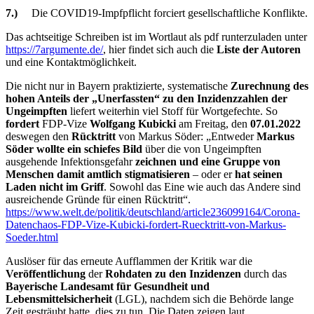
7.)
Die COVID19-Impfpflicht forciert gesellschaftliche Konflikte.
Das achtseitige Schreiben ist im Wortlaut als pdf runterzuladen unter
https://7argumente.de/
, hier findet sich auch die
Liste der Autoren
und eine Kontaktmöglichkeit.
Die nicht nur in Bayern praktizierte, systematische
Zurechnung des
hohen Anteils der „Unerfassten“ zu den Inzidenzzahlen der
Ungeimpften
liefert weiterhin viel Stoff für Wortgefechte. So
fordert
FDP-Vize
Wolfgang Kubicki
am Freitag, den
07.01.2022
deswegen den
Rücktritt
von Markus Söder: „Entweder
Markus
Söder wollte ein schiefes Bild
über die von Ungeimpften
ausgehende Infektionsgefahr
zeichnen und eine Gruppe von
Menschen damit amtlich stigmatisieren
– oder er
hat seinen
Laden nicht im Griff
. Sowohl das Eine wie auch das Andere sind
ausreichende Gründe für einen Rücktritt“.
https://www.welt.de/politik/deutschland/article236099164/Corona-
Datenchaos-FDP-Vize-Kubicki-fordert-Ruecktritt-von-Markus-
Soeder.html
Auslöser für das erneute Aufflammen der Kritik war die
Veröffentlichung
der
Rohdaten zu den Inzidenzen
durch das
Bayerische Landesamt für Gesundheit und
Lebensmittelsicherheit
(LGL), nachdem sich die Behörde lange
Zeit gesträubt hatte, dies zu tun. Die Daten zeigen laut