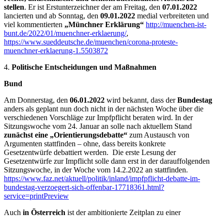
stellen
. Er ist Erstunterzeichner der am Freitag, den
07.01.2022
lancierten und ab Sonntag, den
09.01.2022
medial verbreiteten und
viel kommentierten
„Münchner Erklärung“
http://muenchen-ist-
bunt.de/2022/01/muenchner-erklaerung/
,
https://www.sueddeutsche.de/muenchen/corona-proteste-
muenchner-erklaerung-1.5503872
4.
Politische Entscheidungen und Maßnahmen
Bund
Am Donnerstag, den
06.01.2022
wird bekannt, dass der
Bundestag
anders als geplant nun doch nicht in der nächsten Woche über die
verschiedenen Vorschläge zur Impfpflicht beraten wird. In der
Sitzungswoche vom 24. Januar an solle nach aktuellem Stand
zunächst eine „Orientierungsdebatte“
zum Austausch von
Argumenten stattfinden – ohne, dass bereits konkrete
Gesetzentwürfe debattiert werden. Die erste Lesung der
Gesetzentwürfe zur Impflicht solle dann erst in der darauffolgenden
Sitzungswoche, in der Woche vom 14.2.2022 an stattfinden.
https://www.faz.net/aktuell/politik/inland/impfpflicht-debatte-im-
bundestag-verzoegert-sich-offenbar-17718361.html?
service=printPreview
Auch
in Österreich
ist der ambitionierte Zeitplan zu einer