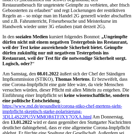
Restaurantbesuch für ungetestete Geimpfte zu verbieten, aber frisch
Geboosterten zu erlauben“ und regt Lockerungen der restriktiven
Regeln an – so möge man im Handel 2G generell wieder abschaffen
und z.B. Fahrunterricht, Friseurbesuche und Meisterkurse im
Handwerk wieder unter 3G erlauben (statt derzeit 2G).
In den
sozialen Medien
kursiert folgendes Bonmot:
„Ungeimpfte
dürfen nicht mit einem negativen Testergebnis ins Restaurant,
weil der Test keine ausreichende Sicherheit bietet. Geimpfte
dürfen zukünftig nur mit negativem Testergebnis ins
Restaurant, weil der Test für die notwendige Sicherheit sorgt.
Logisch, oder?
“
Am Samstag, den
08.01.2022
äußert sich der Chef der Ständigen
Impfkommission (STIKO),
Thomas Mertens
. Er bezweifelt, dass
eine Corona-Impfpflicht eine gute Idee wäre, da viele Menschen
versuchen würden, dieser Pflicht mit allen Mitteln zu entgehen. Die
Einführung einer Impfpflicht sei
keine wissenschaftliche, sondern
eine politische Entscheidung
.
https://www.rnd.de/gesundheit/corona-stiko-chef-mertens-sieht-
impfpflicht-skeptisch-starke-polarisierung-
3DLL4S22PU5VMMOR6TFJXY7QXA.html
Am Donnerstag,
den
13.01.2022
wird er dann gegenüber den Stuttgarter Nachrichten
deutlicher dahingehend, dass er eine allgemeine Corona-Impfpflicht
ablehnt. Er fürchte eine Spaltung der Gesellschaft. Außerdem sei