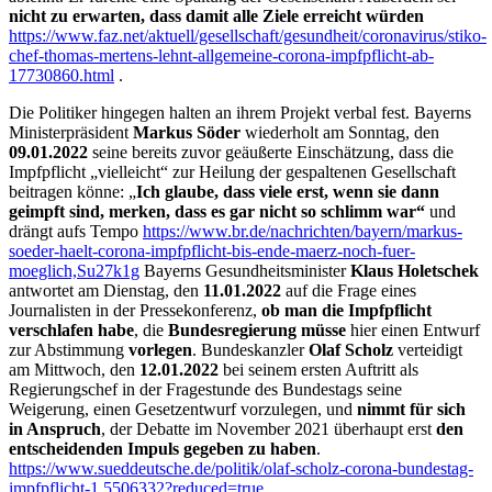
nicht zu erwarten, dass damit alle Ziele erreicht würden
https://www.faz.net/aktuell/gesellschaft/gesundheit/coronavirus/stiko-
chef-thomas-mertens-lehnt-allgemeine-corona-impfpflicht-ab-
17730860.html
.
Die Politiker hingegen halten an ihrem Projekt verbal fest. Bayerns
Ministerpräsident
Markus Söder
wiederholt am Sonntag, den
09.01.2022
seine bereits zuvor geäußerte Einschätzung, dass die
Impfpflicht „vielleicht“ zur Heilung der gespaltenen Gesellschaft
beitragen könne: „
Ich glaube, dass viele erst, wenn sie dann
geimpft sind, merken, dass es gar nicht so schlimm war“
und
drängt aufs Tempo
https://www.br.de/nachrichten/bayern/markus-
soeder-haelt-corona-impfpflicht-bis-ende-maerz-noch-fuer-
moeglich,Su27k1g
Bayerns Gesundheitsminister
Klaus Holetschek
antwortet am Dienstag, den
11.01.2022
auf die Frage eines
Journalisten in der Pressekonferenz,
ob man die Impfpflicht
verschlafen habe
, die
Bundesregierung müsse
hier einen Entwurf
zur Abstimmung
vorlegen
. Bundeskanzler
Olaf Scholz
verteidigt
am Mittwoch, den
12.01.2022
bei seinem ersten Auftritt als
Regierungschef in der Fragestunde des Bundestags seine
Weigerung, einen Gesetzentwurf vorzulegen, und
nimmt für sich
in Anspruch
, der Debatte im November 2021 überhaupt erst
den
entscheidenden Impuls gegeben zu haben
.
https://www.sueddeutsche.de/politik/olaf-scholz-corona-bundestag-
impfpflicht-1.5506332?reduced=true