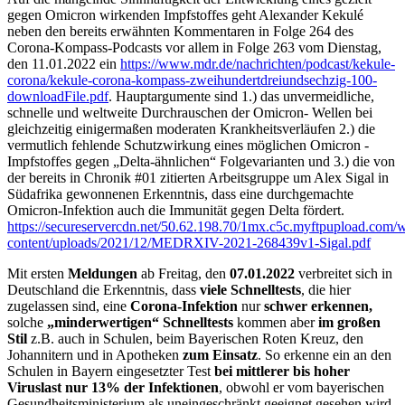
gegen Omicron wirkenden Impfstoffes geht Alexander Kekulé
neben den bereits erwähnten Kommentaren in Folge 264 des
Corona-Kompass-Podcasts vor allem in Folge 263 vom Dienstag,
den 11.01.2022 ein
https://www.mdr.de/nachrichten/podcast/kekule-
corona/kekule-corona-kompass-zweihundertdreiundsechzig-100-
downloadFile.pdf
. Hauptargumente sind 1.) das unvermeidliche,
schnelle und weltweite Durchrauschen der Omicron- Wellen bei
gleichzeitig einigermaßen moderaten Krankheitsverläufen 2.) die
vermutlich fehlende Schutzwirkung eines möglichen Omicron -
Impfstoffes gegen „Delta-ähnlichen“ Folgevarianten und 3.) die von
der bereits in Chronik #01 zitierten Arbeitsgruppe um Alex Sigal in
Südafrika gewonnenen Erkenntnis, dass eine durchgemachte
Omicron-Infektion auch die Immunität gegen Delta fördert.
https://secureservercdn.net/50.62.198.70/1mx.c5c.myftpupload.com/
content/uploads/2021/12/MEDRXIV-2021-268439v1-Sigal.pdf
Mit ersten
Meldungen
ab Freitag, den
07.01.2022
verbreitet sich in
Deutschland die Erkenntnis, dass
viele Schnelltests
, die hier
zugelassen sind, eine
Corona-Infektion
nur
schwer erkennen,
solche
„minderwertigen“ Schnelltests
kommen aber
im großen
Stil
z.B. auch in Schulen, beim Bayerischen Roten Kreuz, den
Johannitern und in Apotheken
zum Einsatz
. So erkenne ein an den
Schulen in Bayern eingesetzter Test
bei mittlerer bis hoher
Viruslast
nur 13% der Infektionen
, obwohl er vom bayerischen
Gesundheitsministerium als uneingeschränkt geeignet gesehen wird,