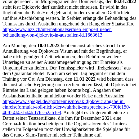
vorangetrieben. Im Morgengrauen des Donnerstags, den
06.01.2022
steht fest: Djokovic darf zunächst nicht einreisen. Er wird in das
flughafennahe Park-Hotel gebracht, in dem vor allem Geflüchtete
auf ihre Abschiebung warten. In Serbien erlangt die Behandlung des
Tennisstars durch Australien umgehend den Rang einer Staatsaffäre.
https://www.nzz.ch/international/serbien-empoert-ueber-
behandlung-von-djokovic-in-australien-ld.1663613
Am Montag, den
10.01.2022
hebt ein australisches Gericht die
Annullierung von Djokovics Visum auf mit der Begründung, er
habe nicht genügend Zeit bekommen, den Behörden weitere
Unterlagen zu seiner Ausnahmegenehmigung zur Einreise als
Ungeimpfter zu liefern. Der Tennisspieler wird ,,freigelassen“ aus
dem Quarantänehotel. Noch am selben Tag beginnt er mit dem
Training vor Ort. Am Dienstag, den
11.01.2022
wird bekannt, dass
die australische Regierung noch recherchieren lässt, ob Djokovic bei
Einreise ins Land gelogen haben könnte bzgl. Angaben über
Auslandsaufenthalte unmittelbar vor der Reise nach Australien.
https://www.spiegel.de/sport/tennis/novak-djokovic-angabe-in-
einreiseformular-soll-nicht-der-wahrheit-entsprechen-a-790fe150-
4bf0-4f4e-bd4b-f7fcca2ab1e9
. Auch gibt es Ungereimtheiten zu
Daten seiner Testzertifikate, die ihm für Dezember 2021 eine
Corona-Infektion bescheinigen. Die Organisatoren des Turniers
stellen im Folgenden trotz der Unwägbarkeiten die Spielpläne für
das Grand- Slam-Turnier mit seiner Teilnahme auf.