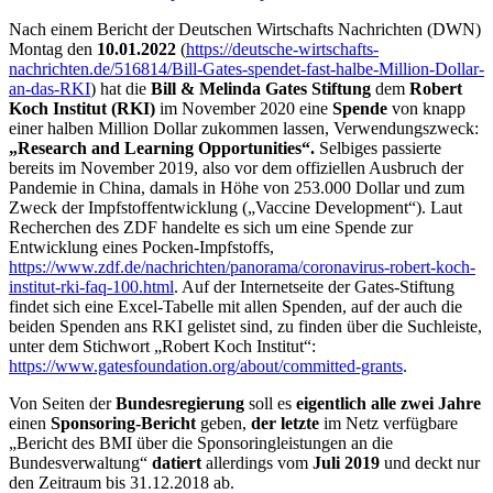
Nach einem Bericht der Deutschen Wirtschafts Nachrichten (DWN)
Montag den
10.01.2022
(
https://deutsche-wirtschafts-
nachrichten.de/516814/Bill-Gates-spendet-fast-halbe-Million-Dollar-
an-das-RKI
) hat die
Bill & Melinda Gates Stiftung
dem
Robert
Koch Institut (RKI)
im November 2020 eine
Spende
von knapp
einer halben Million Dollar zukommen lassen, Verwendungszweck:
„Research and Learning Opportunities“.
Selbiges passierte
bereits im November 2019, also vor dem offiziellen Ausbruch der
Pandemie in China, damals in Höhe von 253.000 Dollar und zum
Zweck der Impfstoffentwicklung („Vaccine Development“). Laut
Recherchen des ZDF handelte es sich um eine Spende zur
Entwicklung eines Pocken-Impfstoffs,
https://www.zdf.de/nachrichten/panorama/coronavirus-robert-koch-
institut-rki-faq-100.html
. Auf der Internetseite der Gates-Stiftung
findet sich eine Excel-Tabelle mit allen Spenden, auf der auch die
beiden Spenden ans RKI gelistet sind, zu finden über die Suchleiste,
unter dem Stichwort „Robert Koch Institut“:
https://www.gatesfoundation.org/about/committed-grants
.
Von Seiten der
Bundesregierung
soll es
eigentlich alle zwei Jahre
einen
Sponsoring-Bericht
geben,
der letzte
im Netz verfügbare
„Bericht des BMI über die Sponsoringleistungen an die
Bundesverwaltung“
datiert
allerdings vom
Juli 2019
und deckt nur
den Zeitraum bis 31.12.2018 ab.