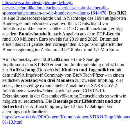
https://www.bundesregierung.de/breg-
de/service/publikationen/achter-bericht-des-bmi-ueber-die-
sponsoringleistungen-an-die-bundesverwaltung-1644478
. Das
RKI
ist eine Bundesoberbehörde und in Nachfolge des 1994 aufgelösten
Bundesgesundheitsamtes verantwortlich, Deutschland vor
Infektionskrankheiten zu schützen. Die Grundfinanzierung erfolgt
aus dem
Bundeshaushalt
, nach Angaben aus dem ZDF-Bericht
rund 100 Millionen Euro jeweils für 2019 und 2020. Drittmittel
erhielt das RKI gemäß den vorliegenden 8. Sponsoringbericht der
Bundesregierung im Zeitraum 2017/18 über rund 1,7 Mio Euro.
Am Donnerstag, den
13.01.2022
ändert die Ständige
Impfkommission
STIKO
erneut ihre Impfempfehlung und
rät
nun
zur
Auffrischung
(Booster) bei
Kindern und Jugendlichen
mit
dem mRNA Impfstoff Corminaty von BioNTech/Pfizer – in einem
zeitlichen
Abstand von drei Monaten
zur zweiten Impfung. Ziel
sei es, die derzeitige exponentielle Zunahme der SARS-CoV-2-
Infektionen abzuschwächen sowie schwere COVID-19-
Erkrankungen in der Gesamtbevölkerung Deutschlands so weit wie
möglich zu reduzieren. Die
Datenlage zur Effektivität und zur
Sicherheit
der Auffrischimpfung bei 12- bis 17-Jährigen
sei
allerdings noch
limitiert
https://www.rki.de/DE/Content/Kommissionen/STIKO/Empfehlung
01-13.html