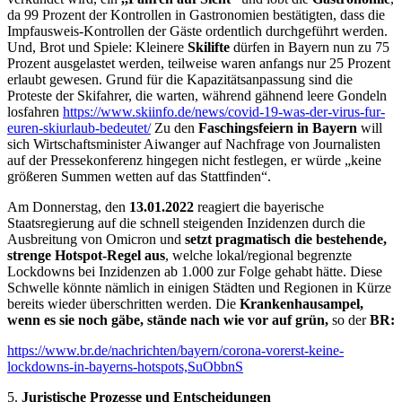
da 99 Prozent der Kontrollen in Gastronomien bestätigten, dass die
Impfausweis-Kontrollen der Gäste ordentlich durchgeführt werden.
Und, Brot und Spiele: Kleinere
Skilifte
dürfen in Bayern nun zu 75
Prozent ausgelastet werden, teilweise waren anfangs nur 25 Prozent
erlaubt gewesen. Grund für die Kapazitätsanpassung sind die
Proteste der Skifahrer, die warten, während gähnend leere Gondeln
losfahren
https://www.skiinfo.de/news/covid-19-was-der-virus-fur-
euren-skiurlaub-bedeutet/
Zu den
Faschingsfeiern in Bayern
will
sich Wirtschaftsminister Aiwanger auf Nachfrage von Journalisten
auf der Pressekonferenz hingegen nicht festlegen, er würde „keine
größeren Summen wetten auf das Stattfinden“.
Am Donnerstag, den
13.01.2022
reagiert die bayerische
Staatsregierung auf die schnell steigenden Inzidenzen durch die
Ausbreitung von Omicron und
setzt pragmatisch die bestehende,
strenge Hotspot-Regel aus
, welche lokal/regional begrenzte
Lockdowns bei Inzidenzen ab 1.000 zur Folge gehabt hätte. Diese
Schwelle könnte nämlich in einigen Städten und Regionen in Kürze
bereits wieder überschritten werden. Die
Krankenhausampel,
wenn es sie noch gäbe, stände nach wie vor auf grün,
so der
BR:
https://www.br.de/nachrichten/bayern/corona-vorerst-keine-
lockdowns-in-bayerns-hotspots,SuObbnS
5.
Juristische Prozesse und Entscheidungen