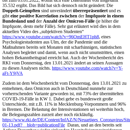
bis zum 03.01.2022, womit sich eine Datenbasis von insgesamt
35.532 ergibt. Das Bild hat sich dennoch nicht geändert: Die
Doppelt-Geimpften
sind unverändert
überrepräsentiert
und es
gibt
eine positive Korrelation zwischen
der
Impfquote in einem
Bundesland und
der
Anzahl der Omicron-Fälle
(je höher die
Impfquote, desto mehr Fälle). Sehr gut erläutert wird dies in dem
aktuellen Video des „subjektiven Studenten“
https://www.youtube.com/watch?v=96OmEHT1ph8
, eines
Psychologiestudenten aus Ulm, der die Pandemie und die
Maßnahmen bereits seit Monaten mit scharfsinnigen, statistischen
Analysen begleitet und damit, wenn auch nicht unumstritten, einen
hohen Bekanntheitsgrad erreicht hat. Auch der Wochenbericht des
RKI vom Donnerstag, den 13.01.2021 ändert an seinen Aussagen
zu diesen Analysen nichts.
https://www.youtube.com/watch?v=Y-
aFt-Y9jVA
Zudem ist dem Wochenbericht vom Donnerstag, den 13.01.2021 zu
entnehmen, dass Omicron auch in Deutschland nunmehr zur
vorherrschenden Variante geworden ist, mit 73% der übermittelten
COVID-19-Fälle in KW 1. Dabei gebe es bundesweit große
Unterschiede, mit z.B. 11% in Mecklenburg-Vorpommern und 96%
in Bremen. Die Belastung der Intensivstationen sei weiterhin hoch,
die Belegungszahlen zurzeit aber noch rückläufig.
https://www.rki.de/DE/Content/InfAZ/N/Neuartiges_Coronavirus/Sit
01-13.pdf?__blob=publicationFile
Daran, und an den bereits seit