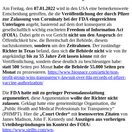
Am Freitag, den
07.01.2022
wird in den USA eine bemerkenswerte
Entscheidung getroffen, die die
Veröffentlichung der durch Pfizer
zur Zulassung von Corminaty bei der FDA eingereichten
Unterlagen
angeht, basierend auf dem dort konsequent als
gesellschaftlich wichtig erachteten
Freedom of Information Act
(FOIA
). Dabei geht es vor Gericht
nicht um den Anspruch
der
Öffentlichkeit bzw. die Bereitschaft der Behörde, diesem
nachzukommen,
sondern
um den
Zeitrahmen
. Der zuständige
Richter in Texas
befand, dass sich
die Behörde nicht
wie von ihr
angekündigt
bis zu 55 Jahre Zeit lassen könne
mit der
Veröffentlichung, sondern diese deutlich zu beschleunigen habe:
statt 500
Seiten pro Monat
habe die Behörde
55.000 Seiten pro
Monat
zu prozessieren.
https://www.biospace.com/article/non-
profit-group-wins-transparency-lawsuit-over-fda-records-of-pfizer-
vaccine-authorization/
Die
FDA hatte mit zu geringer Personalausstattung
argumentiert
, diese Argumentation
wollte der Richter nicht
zulassen
. Geklagt hatte eine gemeinnützige Organisation, die
„Public Health and Medical Professionals for Transparency“
(PHMPT). Hier die
„Court Order“
mit
lesenswerten Zitaten
von
James Madison, John F. Kennedy und
Auszügen aus vorherigen
Urteilsbegründungen im Kontext des FOIA:
https://www.sirillp.com/wp-