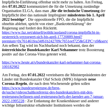
Impfpflicht-Einführung offenbar nicht mehr zu halten. Am Freitag,
den
07.01.2022
kommuniziert die für die Umsetzung zuständige
Organisation ELGA, dass man „
für die technische Umsetzung
der
Impfpflicht über das nationale Impfregister
mindestens bis 1. April
2022 benötige
“. Die oppositionelle FPÖ, die die Impfpflicht
ohnehin ablehnt, spricht von einer „Bankrotterklärung“ der
Regierung und fordert den Rücktritt.
https://www.faz.net/aktuell/politik/ausland/corona-impfpflicht-in-
oesterreich-verzoegert-sich-bis-april-17720889.html?
premium=0x761461fea34f61b242709c7651eef725&GEPC=s9&servic
Am selben Tag wird im Nachbarland noch bekannt, dass der
österreichische Bundekanzler Karl Nehammer
trotz Boosterung
positiv auf das Corona-Virus getestet wird.
https://www.heute.at/s/bundeskanzler-karl-nehammer-hat-corona-
100182982
Am Freitag, den
07.01.2022
vereinbaren die Ministerpräsidenten der
Länder mit Bundeskanzler Olaf Scholz (MPK) folgende
neue
Corona-Regeln
, die nach dem Wochenende gelten sollen
https://www.bundesregierung.de/breg-
de/suche/videoschaltkonferenz-des-bundeskanzlers-mit-den-
regierungschefinnen-und-regierungschefs-der-laender-am-7-januar-
2022-1995228
: Zur Entlastung der Krankenhäuser und anderer
wichtige Infrastruktur erhaltender Institutionen werden die