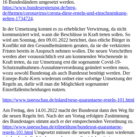
16 Bundesländern umgesetzt werden.
https://www.bundesregierung.de/breg-
de/themen/coronavirus/corona-diese-regeln-und-einschraenkung-
gelten-1734724
.
In der Umsetzung kommt es zu erheblicher Verwirrung, da nicht
kommuniziert wird, wann die Beschlüsse in Kraft treten sollen. So
wird am Sonntag, den 09.01.2022 berichtet, dass etliche Bürger in
Konflikt mit den Gesundheitsämtern geraten, da sie die verkürzten
Fristen bereits in Anspruch nehmen wollen. Die neuen Vorschriften
werden aber voraussichtlich erst am kommenden Wochenende in
Kraft treten, da zur Umsetzung erst die sogenannte Covid-19-
Schutzmaßnahmen-Ausnahmeverordnung geändert werden muss,
wozu sowohl Bundestag als auch Bundesrat benötigt werden. Der
Ennepe-Ruhr-Kreis wiederum ordnet eine sofortige Umsetzung der
Regeln an, dafür will man die Möglichkeit sogenannter
Einzelfallentscheidungen nutzen.
https://www.tagesschau.de/inland/neue-quarantaene-regeln-101.html
Am Freitag, den 14.01.2022 macht der Bundesrat dann den Weg für
die neuen Regeln frei. Nach der am Vortag erfolgten Zustimmung
des Bundestages stimmt auch er der entsprechenden Verordnung zu.
https://www.tagesschau.de/eilmeldung/bundesrat-quarantaene-
regeln-101.html
Umgesetzt müssen die neuen Regeln nun wiederum