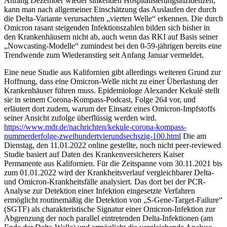
Anfang Dezember wieder sinkenden Hospitalisierungsinzidenzen,
kann man nach allgemeiner Einschätzung das Auslaufen der durch
die Delta-Variante verursachten „vierten Welle“ erkennen. Die durch
Omicron rasant steigenden Infektionszahlen bilden sich bisher in
den Krankenhäusern nicht ab, auch wenn das RKI auf Basis seiner
„Nowcasting-Modelle“ zumindest bei den 0-59-jährigen bereits eine
Trendwende zum Wiederanstieg seit Anfang Januar vermeldet.
Eine neue Studie aus Kalifornien gibt allerdings weiteren Grund zur
Hoffnung, dass eine Omicron-Welle nicht zu einer Überlastung der
Krankenhäuser führen muss. Epidemiologe Alexander Kekulé stellt
sie in seinem Corona-Kompass-Podcast, Folge 264 vor, und
erläutert dort zudem, warum der Einsatz eines Omicron-Impfstoffs
seiner Ansicht zufolge überflüssig werden wird.
https://www.mdr.de/nachrichten/kekule-corona-kompass-
nummerderfolge-zweihundertvierundsechszig-100.html
Die am
Dienstag, den 11.01.2022 online gestellte, noch nicht peer-reviewed
Studie basiert auf Daten des Krankenversicherers Kaiser
Permanente aus Kalifornien. Für die Zeitspanne vom 30.11.2021 bis
zum 01.01.2022 wird der Krankheitsverlauf vergleichbarer Delta-
und Omicron-Krankheitsfälle analysiert. Das dort bei der PCR-
Analyse zur Detektion einer Infektion eingesetzte Verfahren
ermöglicht routinemäßig die Detektion von „S-Gene-Target-Failure“
(SGTF) als charakteristische Signatur einer Omicron-Infektion zur
Abgrenzung der noch parallel eintretenden Delta-Infektionen (am