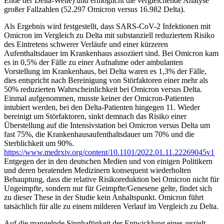
Ende der Delta-Welle) und ermöglicht die vergleichende Analyse
großer Fallzahlen (52.297 Omicron versus 16.982 Delta).
Als Ergebnis wird festgestellt, dass SARS-CoV-2 Infektionen mit
Omicron im Vergleich zu Delta mit substanziell reduziertem Risiko
des Eintretens schwerer Verläufe und einer kürzeren
Aufenthaltsdauer im Krankenhaus assoziiert sind. Bei Omicron kam
es in 0,5% der Fälle zu einer Aufnahme oder ambulanten
Vorstellung im Krankenhaus, bei Delta waren es 1,3% der Fälle,
dies entspricht nach Bereinigung von Störfaktoren einer mehr als
50% reduzierten Wahrscheinlichkeit bei Omicron versus Delta.
Einmal aufgenommen, musste keiner der Omicron-Patienten
intubiert werden, bei den Delta-Patienten hingegen 11. Wieder
bereinigt um Störfaktoren, sinkt demnach das Risiko einer
Überstellung auf die Intensivstation bei Omicron versus Delta um
fast 75%, die Krankenhausaufenthaltsdauer um 70% und die
Sterblichkeit um 90%.
https://www.medrxiv.org/content/10.1101/2022.01.11.22269045v1
Entgegen der in den deutschen Medien und von einigen Politikern
und deren beratenden Medizinern konsequent wiederholten
Behauptung, dass die relative Risikoreduktion bei Omicron nicht für
Ungeimpfte, sondern nur für Geimpfte/Genesene gelte, findet sich
zu dieser These in der Studie kein Anhaltspunkt. Omicron führt
tatsächlich für alle zu einem milderen Verlauf im Vergleich zu Delta.
Auf die mangelnde Sinnhaftigkeit der Entwicklung eines gezielt