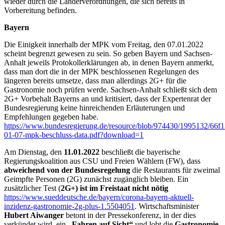
wieder durch die Länderverordnungen, die sich bereits in
Vorbereitung befinden.
Bayern
Die Einigkeit innerhalb der MPK vom Freitag, den 07.01.2022
scheint begrenzt gewesen zu sein. So geben Bayern und Sachsen-
Anhalt jeweils Protokollerklärungen ab, in denen Bayern anmerkt,
dass man dort die in der MPK beschlossenen Regelungen des
längeren bereits umsetze, dass man allerdings 2G+ für die
Gastronomie noch prüfen werde. Sachsen-Anhalt schließt sich dem
2G+ Vorbehalt Bayerns an und kritisiert, dass der Expertenrat der
Bundesregierung keine hinreichenden Erläuterungen und
Empfehlungen gegeben habe.
https://www.bundesregierung.de/resource/blob/974430/1995132/66
01-07-mpk-beschluss-data.pdf?download=1
Am Dienstag, den
11.01.2022
beschließt die bayerische
Regierungskoalition aus CSU und Freien Wählern (FW), dass
abweichend von der Bundesregelung
die Restaurants für zweimal
Geimpfte Personen (2G) zunächst zugänglich bleiben. Ein
zusätzlicher Test (
2G+) ist im Freistaat nicht nötig
https://www.sueddeutsche.de/bayern/corona-bayern-aktuell-
inzidenz-gastronomie-2g-plus-1.5504051
. Wirtschaftsminister
Hubert Aiwanger
betont in der Pressekonferenz, in der dies
verkündet wird, ein
,,Fahren auf Sicht“
und lobt die
Gastronomie
,