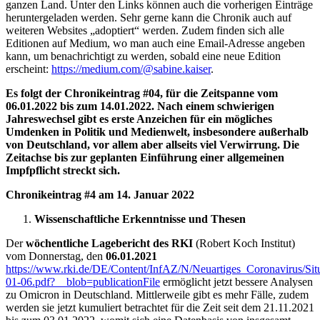
ganzen Land. Unter den Links können auch die vorherigen Einträge
heruntergeladen werden. Sehr gerne kann die Chronik auch auf
weiteren Websites „adoptiert“ werden. Zudem finden sich alle
Editionen auf Medium, wo man auch eine Email-Adresse angeben
kann, um benachrichtigt zu werden, sobald eine neue Edition
erscheint:
https://medium.com/@sabine.kaiser
.
Es folgt der Chronikeintrag #04, für die Zeitspanne vom
06.01.2022 bis zum 14.01.2022. Nach einem schwierigen
Jahreswechsel gibt es erste Anzeichen für ein mögliches
Umdenken in Politik und Medienwelt, insbesondere außerhalb
von Deutschland, vor allem aber allseits viel Verwirrung. Die
Zeitachse bis zur geplanten Einführung einer allgemeinen
Impfpflicht streckt sich.
Chronikeintrag #4 am 14. Januar 2022
Wissenschaftliche Erkenntnisse und Thesen
Der
wöchentliche Lagebericht des RKI
(Robert Koch Institut)
vom Donnerstag, den
06.01.2021
https://www.rki.de/DE/Content/InfAZ/N/Neuartiges_Coronavirus/Sit
01-06.pdf?__blob=publicationFile
ermöglicht jetzt bessere Analysen
zu Omicron in Deutschland. Mittlerweile gibt es mehr Fälle, zudem
werden sie jetzt kumuliert betrachtet für die Zeit seit dem 21.11.2021