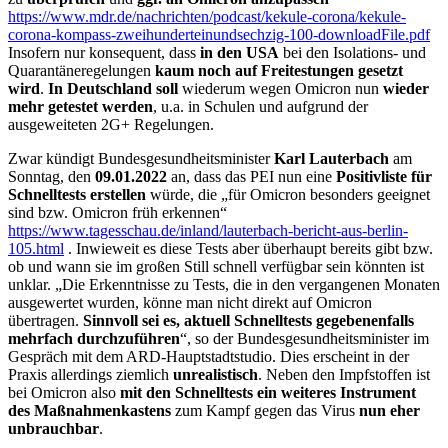
https://www.mdr.de/nachrichten/podcast/kekule-corona/kekule-
corona-kompass-zweihunderteinundsechzig-100-downloadFile.pdf
Insofern nur konsequent, dass
in den USA
bei den Isolations- und
Quarantäneregelungen
kaum noch auf Freitestungen gesetzt
wird
.
In Deutschland soll
wiederum wegen Omicron nun
wieder
mehr getestet werden
, u.a. in Schulen und aufgrund der
ausgeweiteten 2G+ Regelungen.
Zwar kündigt Bundesgesundheitsminister
Karl Lauterbach
am
Sonntag, den
09.01.2022
an, dass das PEI nun eine
Positivliste für
Schnelltests erstellen
würde, die „für Omicron besonders geeignet
sind bzw. Omicron früh erkennen“
https://www.tagesschau.de/inland/lauterbach-bericht-aus-berlin-
105.html
. Inwieweit es diese Tests aber überhaupt bereits gibt bzw.
ob und wann sie im großen Still schnell verfügbar sein könnten ist
unklar. „Die Erkenntnisse zu Tests, die in den vergangenen Monaten
ausgewertet wurden, könne man nicht direkt auf Omicron
übertragen.
Sinnvoll sei es, aktuell Schnelltests gegebenenfalls
mehrfach durchzuführen
“, so der Bundesgesundheitsminister im
Gespräch mit dem ARD-Hauptstadtstudio. Dies erscheint in der
Praxis allerdings ziemlich
unrealistisch
. Neben den Impfstoffen ist
bei Omicron also
mit den Schnelltests
ein weiteres Instrument
des Maßnahmenkastens
zum Kampf gegen das Virus
nun eher
unbrauchbar
.