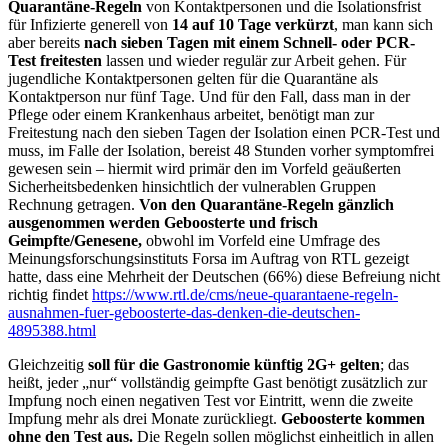
Quarantäne-Regeln
von Kontaktpersonen und die Isolationsfrist
für Infizierte generell von
14 auf 10 Tage verkürzt
, man kann sich
aber bereits
nach sieben Tagen mit einem Schnell- oder PCR-
Test freitesten
lassen und wieder regulär zur Arbeit gehen. Für
jugendliche Kontaktpersonen gelten für die Quarantäne als
Kontaktperson nur fünf Tage. Und für den Fall, dass man in der
Pflege oder einem Krankenhaus arbeitet, benötigt man zur
Freitestung nach den sieben Tagen der Isolation einen PCR-Test und
muss, im Falle der Isolation, bereist 48 Stunden vorher symptomfrei
gewesen sein – hiermit wird primär den im Vorfeld geäußerten
Sicherheitsbedenken hinsichtlich der vulnerablen Gruppen
Rechnung getragen.
Von den Quarantäne-Regeln gänzlich
ausgenommen werden Geboosterte und frisch
Geimpfte/Genesene,
obwohl im Vorfeld eine Umfrage des
Meinungsforschungsinstituts Forsa im Auftrag von RTL gezeigt
hatte, dass eine Mehrheit der Deutschen (66%) diese Befreiung nicht
richtig findet
https://www.rtl.de/cms/neue-quarantaene-regeln-
ausnahmen-fuer-geboosterte-das-denken-die-deutschen-
4895388.html
Gleichzeitig
soll für die Gastronomie künftig 2G+ gelten
; das
heißt, jeder „nur“ vollständig geimpfte Gast benötigt zusätzlich zur
Impfung noch einen negativen Test vor Eintritt, wenn die zweite
Impfung mehr als drei Monate zurückliegt.
Geboosterte kommen
ohne den Test aus.
Die Regeln sollen möglichst einheitlich in allen