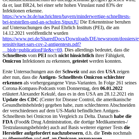
da er, laut BR24, bei einer sehr hohen Viruslast rund 83% der
Infektionen erkenne.
https://www.br.de/nachrichten/bayern/minderwertige-schnelltests-
bei-teststellen-und-an-schulen,StpuxJU
Die Erkenntnisse beruhen
auf Untersuchungen des Paul Ehrlich Instituts (PEI), die am
14.12.2021 veröffentlicht wurden
https://www.pei.de/SharedDocs/Downloads/DE/newsroom/dossiers/e
sensitivitaet-sars-cov-2-antigentests.pdf?
__blob=publicationFile&v=69
. Dies allerdings bedeutet, dass die
Schnelltests
vom
PEI
noch
nicht hinsichtlich
ihrer Fähigkeit,
Omicron
Infektionen zu erkennen,
getestet
werden konnten.
Erste Untersuchungen aus der
Schweiz
und aus den
USA
zeigen
aber nun, dass die
Antigen- Schnelltests Omicron schlechter
erkennen
als vorhergegangene Virus-Varianten. In Folge 261 seines
Corona-Kompass-Podcasts vom Donnerstag, den
06.01.2022
erläutert Alexander Kekulé, dass es in den USA am 28.12.2021 ein
Update des CDC
(Center for Disease Control, die amerikanische
Gesundheitsbehörde) gegeben habe, zum schlechteren Abschneiden
der verschiedenen auf dem US-Markt befindlichen Antigen-
Schnelltests bei Omicron im Vergleich zu Delta. Danach
habe die
FDA
(Food& Drug Administration, die dortige Medikamenten-/
Testzulassungsbehörde) auch auf Basis weiterer eigener Tests
die
Hersteller aufgefordert nachzubessern
, d.h. die
Tests
nochmals
zu
überprüfen
und
ggf. an Omicron anzupassen