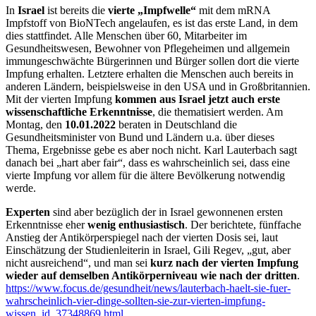
In
Israel
ist bereits die
vierte „Impfwelle“
mit dem mRNA
Impfstoff von BioNTech angelaufen, es ist das erste Land, in dem
dies stattfindet. Alle Menschen über 60, Mitarbeiter im
Gesundheitswesen, Bewohner von Pflegeheimen und allgemein
immungeschwächte Bürgerinnen und Bürger sollen dort die vierte
Impfung erhalten. Letztere erhalten die Menschen auch bereits in
anderen Ländern, beispielsweise in den USA und in Großbritannien.
Mit der vierten Impfung
kommen aus Israel jetzt auch erste
wissenschaftliche Erkenntnisse
, die thematisiert werden. Am
Montag, den
10.01.2022
beraten in Deutschland die
Gesundheitsminister von Bund und Ländern u.a. über dieses
Thema, Ergebnisse gebe es aber noch nicht. Karl Lauterbach sagt
danach bei „hart aber fair“, dass es wahrscheinlich sei, dass eine
vierte Impfung vor allem für die ältere Bevölkerung notwendig
werde.
Experten
sind aber bezüglich der in Israel gewonnenen ersten
Erkenntnisse eher
wenig enthusiastisch
. Der berichtete, fünffache
Anstieg der Antikörperspiegel nach der vierten Dosis sei, laut
Einschätzung der Studienleiterin in Israel, Gili Regev, „gut, aber
nicht ausreichend“, und man sei
kurz nach der vierten Impfung
wieder auf demselben Antikörperniveau wie nach der dritten
.
https://www.focus.de/gesundheit/news/lauterbach-haelt-sie-fuer-
wahrscheinlich-vier-dinge-sollten-sie-zur-vierten-impfung-
wissen_id_37348869.html
.