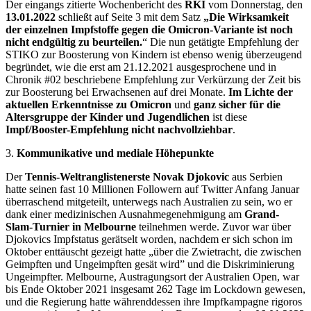
Der eingangs zitierte Wochenbericht des
RKI
vom Donnerstag, den
13.01.2022
schließt auf Seite 3 mit dem Satz
„Die Wirksamkeit
der einzelnen Impfstoffe gegen die Omicron-Variante ist noch
nicht endgültig zu beurteilen.
“ Die nun getätigte Empfehlung der
STIKO zur Boosterung von Kindern ist ebenso wenig überzeugend
begründet, wie die erst am 21.12.2021 ausgesprochene und in
Chronik #02 beschriebene Empfehlung zur Verkürzung der Zeit bis
zur Boosterung bei Erwachsenen auf drei Monate.
Im Lichte der
aktuellen Erkenntnisse zu Omicron
und
ganz sicher für die
Altersgruppe der Kinder und Jugendlichen
ist diese
Impf/Booster-Empfehlung nicht nachvollziehbar
.
3.
Kommunikative und mediale Höhepunkte
Der
Tennis-Weltranglistenerste Novak Djokovic
aus Serbien
hatte seinen fast 10 Millionen Followern auf Twitter Anfang Januar
überraschend mitgeteilt, unterwegs nach Australien zu sein, wo er
dank einer medizinischen Ausnahmegenehmigung am
Grand-
Slam-Turnier in Melbourne
teilnehmen werde. Zuvor war über
Djokovics Impfstatus gerätselt worden, nachdem er sich schon im
Oktober enttäuscht gezeigt hatte „über die Zwietracht, die zwischen
Geimpften und Ungeimpften gesät wird” und die Diskriminierung
Ungeimpfter. Melbourne, Austragungsort der Australien Open, war
bis Ende Oktober 2021 insgesamt 262 Tage im Lockdown gewesen,
und die Regierung hatte währenddessen ihre Impfkampagne rigoros