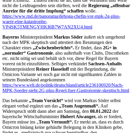
seine Existenz.“ Zudem merkt sie an, dass die Wirtinnen und Wirte
nicht die Leidtragenden sein dürften, weil die
Regierung „offenbar
Anreize für die dritte Impfung“ schaffen
wolle.
https://www.rnd.de/panorama/dehoga-chefin-vor-mpk-2g-plus-
waere-eine-katastrophe-
VP4SK5TMENGYHKI6B7W7AN2XU4.html
Bayerns
Ministerpräsident
Markus Söder
äußert sich umgehend
nach der MPK skeptisch und attestiert den Beratungen den
Charakter eines
„Zwischenberichts“.
Er findet, dass
2G+ in
,,normaler“ Gastronomie
, also außerhalb von Clubs, Discotheken
etc. nicht nötig sei und behält sich vor, diese Regel für Bayern
vorerst nicht einzuführen. Selbiges verkündet
Sachsen-Anhalts
Ministerpräsident
Reiner Hasseloff
mit der Begründung, die
Omicron-Variante sei noch gar nicht mit signifikanten Zahlen in
seinem Bundesland angekommen
https://www.welt.de/politik/deutschland/article236106920/Nach-
MPK-Soeder-sieht-2G-plus-Regel-fuer-Gastronomie-skeptisch.html
Das bekannte
„Team Vorsicht“
wird von Markus Söder selbst
elegant verbal ergänzt um das
„Team Augenmaß“.
Auf
Widerspruch stößt dann aber am Samstag, den
08.01.2022
der
bayerische Wirtschaftsminister
Hubert Aiwanger,
als er fordert,
Bayern müsse ins „
Team Vernunft“.
Er merkt an, dass es durch
Omicron bislang keine gehäufte Belegung in den Kliniken gebe,
findet es „medizinisch nur schwer begründbar, den