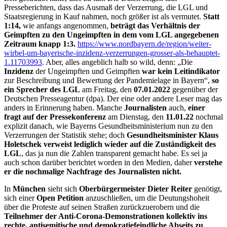
Presseberichten, dass das Ausmaß der Verzerrung, die LGL und
Staatsregierung in Kauf nahmen, noch größer ist als vermutet.
S
tatt
1:14,
wie anfangs angenommen,
beträgt das Verhältnis der
Geimpften zu den Ungeimpften in dem vom LGL angegebenen
Zeitraum knapp 1:3.
https://www.nordbayern.de/region/weiter-
wirbel-um-bayerische-inzidenz-verzerrungen-grosser-als-behauptet-
1.11703993
. Aber, alles angeblich halb so wild, denn: „Die
Inzidenz
der Ungeimpften und Geimpften
war kein Leitindikator
zur Beschreibung und Bewertung der Pandemielage in Bayern“,
so
ein Sprecher des LGL
am Freitag, den
07.01.2022
gegenüber der
Deutschen Presseagentur (dpa). Der eine oder andere Leser mag das
anders in Erinnerung haben. Manche
Journalisten
auch,
einer
fragt auf der Pressekonferenz
am Dienstag, den
11.01.22
nochmal
explizit danach, wie Bayerns Gesundheitsministerium nun zu den
Verzerrungen der Statistik stehe; doch
Gesundheitsminister Klaus
Holetschek
verweist lediglich wieder auf die Zuständigkeit des
LGL
, das ja nun die Zahlen transparent gemacht habe. Es sei ja
auch schon darüber berichtet worden in den Medien, daher
verstehe
er die nochmalige Nachfrage des Journalisten nicht.
In
München
sieht sich
Oberbürgermeister
Dieter Reiter
genötigt,
sich einer
Open Petition
anzuschließen, um die Deutungshoheit
über die Proteste auf seinen Straßen zurückzuerobern und die
Teilnehmer der Anti-Corona-Demonstrationen kollektiv ins
rechte, antisemitische und demokratiefeindliche Abseits zu