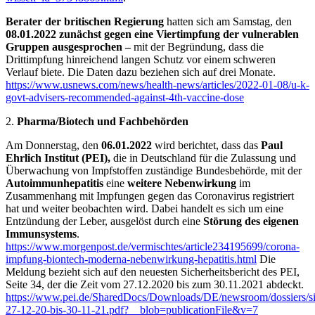
Berater der britischen Regierung
hatten sich am Samstag, den
08.01.2022
zunächst gegen eine Viertimpfung der vulnerablen
Gruppen ausgesprochen –
mit der Begründung, dass die
Drittimpfung hinreichend langen Schutz vor einem schweren
Verlauf biete. Die Daten dazu beziehen sich auf drei Monate.
https://www.usnews.com/news/health-news/articles/2022-01-08/u-k-
govt-advisers-recommended-against-4th-vaccine-dose
2.
Pharma/Biotech und Fachbehörden
Am Donnerstag, den
06.01.2022
wird berichtet, dass das
Paul
Ehrlich Institut (PEI),
die in Deutschland für die Zulassung und
Überwachung von Impfstoffen zuständige Bundesbehörde, mit der
Autoimmunhepatitis
eine
weitere Nebenwirkung
im
Zusammenhang mit Impfungen gegen das Coronavirus registriert
hat und weiter beobachten wird. Dabei handelt es sich um eine
Entzündung der Leber, ausgelöst durch eine
Störung des eigenen
Immunsystems
.
https://www.morgenpost.de/vermischtes/article234195699/corona-
impfung-biontech-moderna-nebenwirkung-hepatitis.html
Die
Meldung bezieht sich auf den neuesten Sicherheitsbericht des PEI,
Seite 34, der die Zeit vom 27.12.2020 bis zum 30.11.2021 abdeckt.
https://www.pei.de/SharedDocs/Downloads/DE/newsroom/dossiers/siche
27-12-20-bis-30-11-21.pdf?__blob=publicationFile&v=7