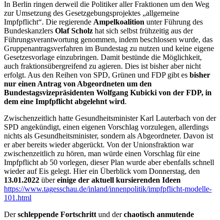
In Berlin ringen derweil die Politiker aller Fraktionen um den Weg
zur Umsetzung des Gesetzgebungsprojektes „allgemeine
Impfpflicht“. Die regierende
Ampelkoalition
unter Führung des
Bundeskanzlers
Olaf Scholz
hat sich selbst frühzeitig aus der
Führungsverantwortung genommen, indem beschlossen wurde, das
Gruppenantragsverfahren im Bundestag zu nutzen und keine eigene
Gesetzesvorlage einzubringen. Damit bestünde die Möglichkeit,
auch fraktionsübergreifend zu agieren. Dies ist bisher aber nicht
erfolgt. Aus den Reihen von SPD, Grünen und FDP gibt es
bisher
nur einen Antrag von Abgeordneten um den
Bundestagsvizepräsidenten Wolfgang Kubicki von der FDP, in
dem eine Impfpflicht abgelehnt wird
.
Zwischenzeitlich hatte Gesundheitsminister Karl Lauterbach von der
SPD angekündigt, einen eigenen Vorschlag vorzulegen, allerdings
nichts als Gesundheitsminister, sondern als Abgeordneter. Davon ist
er aber bereits wieder abgerückt. Von der Unionsfraktion war
zwischenzeitlich zu hören, man würde einen Vorschlag für eine
Impfpflicht ab 50 vorlegen, dieser Plan wurde aber ebenfalls schnell
wieder auf Eis gelegt. Hier ein Überblick vom Donnerstag, den
13.01.2022
über
einige der aktuell kursierenden Ideen
https://www.tagesschau.de/inland/innenpolitik/impfpflicht-modelle-
101.html
Der
schleppende Fortschritt
und der
chaotisch anmutende