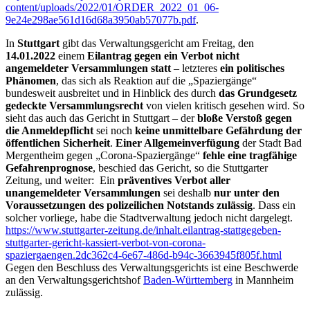
content/uploads/2022/01/ORDER_2022_01_06-
9e24e298ae561d16d68a3950ab57077b.pdf
.
In
Stuttgart
gibt das Verwaltungsgericht am Freitag, den
14.01.2022
einem
Eilantrag gegen ein Verbot nicht
angemeldeter Versammlungen statt
– letzteres
ein politisches
Phänomen
, das sich als Reaktion auf die „Spaziergänge“
bundesweit ausbreitet und in Hinblick des durch
das Grundgesetz
gedeckte Versammlungsrecht
von vielen kritisch gesehen wird. So
sieht das auch das Gericht in Stuttgart – der
bloße Verstoß gegen
die Anmeldepflicht
sei noch
keine unmittelbare Gefährdung der
öffentlichen Sicherheit
.
Einer Allgemeinverfügung
der Stadt Bad
Mergentheim gegen „Corona-Spaziergänge“
fehle eine tragfähige
Gefahrenprognose
, beschied das Gericht, so die Stuttgarter
Zeitung, und weiter: Ein
präventives Verbot aller
unangemeldeter Versammlungen
sei deshalb
nur unter den
Voraussetzungen des polizeilichen Notstands zulässig
. Dass ein
solcher vorliege, habe die Stadtverwaltung jedoch nicht dargelegt.
https://www.stuttgarter-zeitung.de/inhalt.eilantrag-stattgegeben-
stuttgarter-gericht-kassiert-verbot-von-corona-
spaziergaengen.2dc362c4-6e67-486d-b94c-3663945f805f.html
Gegen den Beschluss des Verwaltungsgerichts ist eine Beschwerde
an den Verwaltungsgerichtshof
Baden-Württemberg
in Mannheim
zulässig.