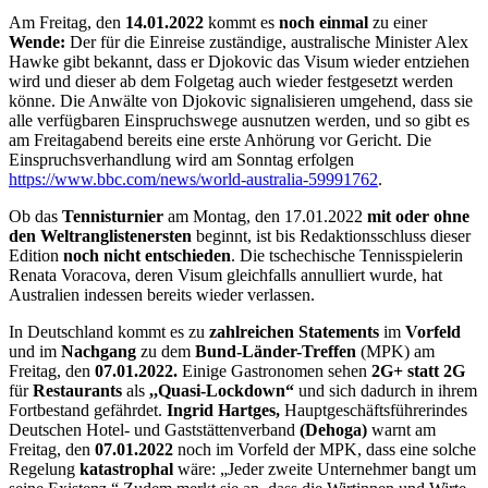
Am Freitag, den
14.01.2022
kommt es
noch einmal
zu einer
Wende:
Der für die Einreise zuständige, australische Minister Alex
Hawke gibt bekannt, dass er Djokovic das Visum wieder entziehen
wird und dieser ab dem Folgetag auch wieder festgesetzt werden
könne. Die Anwälte von Djokovic signalisieren umgehend, dass sie
alle verfügbaren Einspruchswege ausnutzen werden, und so gibt es
am Freitagabend bereits eine erste Anhörung vor Gericht. Die
Einspruchsverhandlung wird am Sonntag erfolgen
https://www.bbc.com/news/world-australia-59991762
.
Ob das
Tennisturnier
am Montag, den 17.01.2022
mit oder ohne
den Weltranglistenersten
beginnt, ist bis Redaktionsschluss dieser
Edition
noch nicht entschieden
. Die tschechische Tennisspielerin
Renata Voracova, deren Visum gleichfalls annulliert wurde, hat
Australien indessen bereits wieder verlassen.
In Deutschland kommt es zu
zahlreichen Statements
im
Vorfeld
und im
Nachgang
zu dem
Bund-Länder-Treffen
(MPK) am
Freitag, den
07.01.2022.
Einige Gastronomen sehen
2G+ statt 2G
für
Restaurants
als
,,Quasi-Lockdown“
und sich dadurch in ihrem
Fortbestand gefährdet.
Ingrid Hartges,
Hauptgeschäftsführerindes
Deutschen Hotel- und Gaststättenverband
(Dehoga)
warnt am
Freitag, den
07.01.2022
noch im Vorfeld der MPK, dass eine solche
Regelung
katastrophal
wäre: „Jeder zweite Unternehmer bangt um