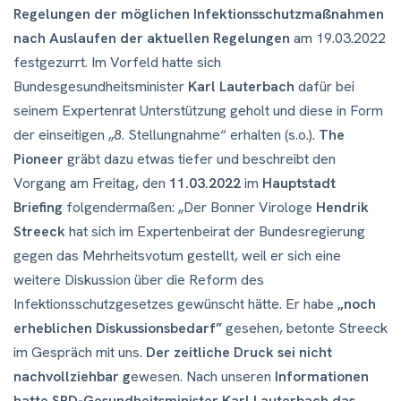
Regelungen der möglichen Infektionsschutzmaßnahmen
nach Auslaufen der aktuellen Regelungen
am 19.03.2022
festgezurrt. Im Vorfeld hatte sich
Bundesgesundheitsminister
Karl Lauterbach
dafür bei
seinem Expertenrat Unterstützung geholt und diese in Form
der einseitigen „8. Stellungnahme“ erhalten (s.o.).
The
Pioneer
gräbt dazu etwas tiefer und beschreibt den
Vorgang am Freitag, den
11.03.2022
im
Hauptstadt
Briefing
folgendermaßen: „Der Bonner Virologe
Hendrik
Streeck
hat sich im Expertenbeirat der Bundesregierung
gegen das Mehrheitsvotum gestellt, weil er sich eine
weitere Diskussion über die Reform des
Infektionsschutzgesetzes gewünscht hätte. Er habe
„noch
erheblichen Diskussionsbedarf”
gesehen, betonte Streeck
im Gespräch mit uns.
Der zeitliche Druck sei nicht
nachvollziehbar g
ewesen. Nach unseren
Informationen
hatte SPD-Gesundheitsminister Karl Lauterbach das