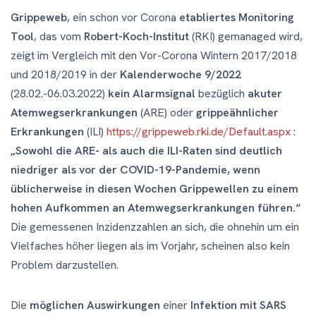
Grippeweb
, ein schon vor Corona
etabliertes Monitoring
Tool
, das vom
Robert-Koch-Institut
(RKI) gemanaged wird,
zeigt im Vergleich mit den Vor-Corona Wintern 2017/2018
und 2018/2019 in der
Kalenderwoche 9/2022
(28.02.-06.03.2022)
kein Alarmsignal
bezüglich
akuter
Atemwegserkrankungen
(ARE) oder
grippeähnlicher
Erkrankungen
(ILI)
https://grippeweb.rki.de/Default.aspx
:
„Sowohl die ARE- als auch die ILI-Raten sind deutlich
niedriger als vor der COVID-19-Pandemie, wenn
üblicherweise in diesen Wochen Grippewellen zu einem
hohen Aufkommen an Atemwegserkrankungen führen.“
Die gemessenen Inzidenzzahlen an sich, die ohnehin um ein
Vielfaches höher liegen als im Vorjahr, scheinen also kein
Problem darzustellen.
Die
möglichen Auswirkungen
einer
Infektion mit SARS