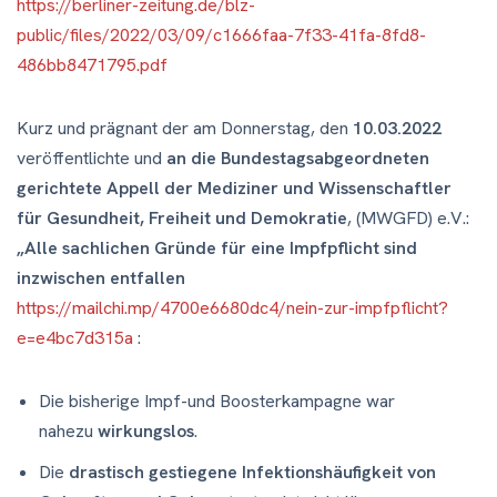
https://berliner-zeitung.de/blz-
public/files/2022/03/09/c1666faa-7f33-41fa-8fd8-
486bb8471795.pdf
Kurz und prägnant der am Donnerstag, den
10.03.2022
veröffentlichte und
an die Bundestagsabgeordneten
gerichtete Appell der Mediziner und Wissenschaftler
für Gesundheit, Freiheit und Demokratie
, (MWGFD) e.V.:
„Alle sachlichen Gründe für eine Impfpflicht sind
inzwischen entfallen
https://mailchi.mp/4700e6680dc4/nein-zur-impfpflicht?
e=e4bc7d315a
:
Die bisherige Impf-und Boosterkampagne war
nahezu
wirkungslos
.
Die
drastisch gestiegene Infektionshäufigkeit von