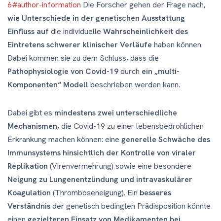
6#author-information
Die Forscher gehen der Frage nach,
wie Unterschiede in der genetischen Ausstattung
Einfluss auf
die individuelle
Wahrscheinlichkeit des
Eintretens schwerer klinischer Verläufe
haben können.
Dabei kommen sie zu dem Schluss, dass die
Pathophysiologie von Covid-19
durch
ein „multi-
Komponenten“ Modell
beschrieben werden kann.
Dabei gibt es
mindestens zwei unterschiedliche
Mechanismen
, die Covid-19 zu einer lebensbedrohlichen
Erkrankung machen können: eine
generelle Schwäche des
Immunsystems hinsichtlich der Kontrolle von viraler
Replikation
(Virenvermehrung) sowie eine besondere
Neigung zu Lungenentzündung und intravaskulärer
Koagulation
(Thromboseneigung). Ein
besseres
Verständnis
der genetisch bedingten Prädisposition könnte
einen
gezielteren Einsatz von Medikamenten bei