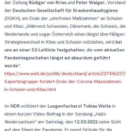
der Zeitung
Rüdiger von Kries
und
Peter Walger
, Vorstand
der
Deutschen Gesellschaft für Krankenhaushygiene
(DGKH), ein Ende der „sinnfreien Maßnahmen“ an Schulen
und Kitas: „Während Schweden, Dänemark, die Schweiz, die
Niederlande und sogar Österreich einen längst überfälligen
Strategiewechsel in Kitas und Schulen vollziehen, wird
bei
uns an einer S3-Leitlinie festgehalten
, die
vom aktuellen
Pandemiegeschehen längst ad absurdum geführt
wurde
“.
https://www.welt.de/politik/deutschland/article237436237/
Expertengruppe-fordert-Ende-der-Corona-Massnahmen-
in-Schulen-und-Kitas.html
Im
NDR
schildert der
Lungenfacharzt Tobias
Welte
in
einem kurzen Video-Beitrag in der Sendung „Hallo
Niedersachsen“ am Samstag, den
12.03.2022
seine Sicht
auf den Stand der Pandemie. Er nennt Gründe für die