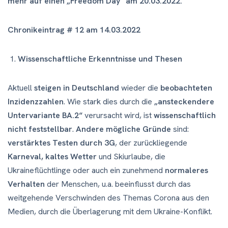
mehr auf einen „Freedom Day“ am 20.03.2022.
Chronikeintrag # 12 am 14.03.2022
Wissenschaftliche Erkenntnisse und Thesen
Aktuell
steigen in Deutschland
wieder die
beobachteten
Inzidenzzahlen
. Wie stark dies durch die
„ansteckendere
Untervariante BA.2“
verursacht wird, ist
wissenschaftlich
nicht feststellbar
.
Andere mögliche Gründe
sind:
verstärktes
Testen durch 3G
, der zurückliegende
Karneval, kaltes Wetter
und Skiurlaube, die
Ukraineflüchtlinge oder auch ein zunehmend
normaleres
Verhalten
der Menschen, u.a. beeinflusst durch das
weitgehende Verschwinden des Themas Corona aus den
Medien, durch die Überlagerung mit dem Ukraine-Konflikt.