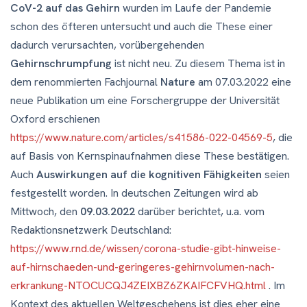
CoV-2 auf das Gehirn
wurden im Laufe der Pandemie
schon des öfteren untersucht und auch die These einer
dadurch verursachten, vorübergehenden
Gehirnschrumpfung
ist nicht neu. Zu diesem Thema ist in
dem renommierten Fachjournal
Nature
am 07.03.2022 eine
neue Publikation um eine Forschergruppe der Universität
Oxford erschienen
https://www.nature.com/articles/s41586-022-04569-5
, die
auf Basis von Kernspinaufnahmen diese These bestätigen.
Auch
Auswirkungen auf die kognitiven Fähigkeiten
seien
festgestellt worden. In deutschen Zeitungen wird ab
Mittwoch, den
09.03.2022
darüber berichtet, u.a. vom
Redaktionsnetzwerk Deutschland:
https://www.rnd.de/wissen/corona-studie-gibt-hinweise-
auf-hirnschaeden-und-geringeres-gehirnvolumen-nach-
erkrankung-NTOCUCQJ4ZEIXBZ6ZKAIFCFVHQ.html
. Im
Kontext des aktuellen Weltgeschehens ist dies eher eine