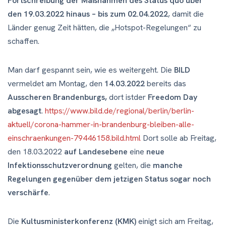
Fortschreibung der Maßnahmen des Status quo über
den 19.03.2022 hinaus – bis zum 02.04.2022
, damit die
Länder genug Zeit hätten, die „Hotspot-Regelungen“ zu
schaffen.
Man darf gespannt sein, wie es weitergeht. Die
BILD
vermeldet am Montag, den
14.03.2022
bereits das
Ausscheren Brandenburgs,
dort istder
Freedom Day
abgesagt
.
https://www.bild.de/regional/berlin/berlin-
aktuell/corona-hammer-in-brandenburg-bleiben-alle-
einschraenkungen-79446158.bild.html
Dort solle ab Freitag,
den 18.03.2022
auf Landesebene
eine
neue
Infektionsschutzverordnung
gelten, die
manche
Regelungen gegenüber dem jetzigen Status sogar noch
verschärfe
.
Die
Kultusministerkonferenz (KMK)
einigt sich am Freitag,