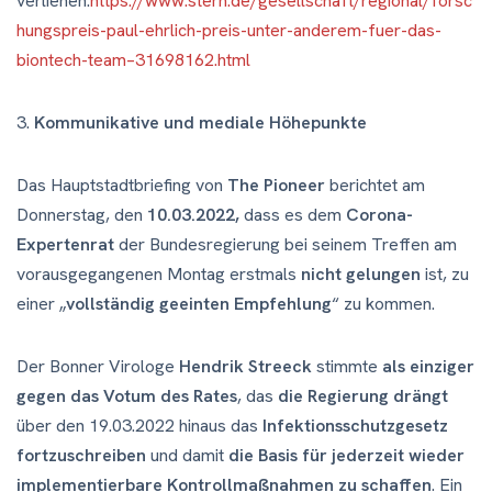
verliehen.
https://www.stern.de/gesellschaft/regional/forsc
hungspreis-paul-ehrlich-preis-unter-anderem-fuer-das-
biontech-team–31698162.html
3.
Kommunikative und mediale Höhepunkte
Das Hauptstadtbriefing von
The Pioneer
berichtet am
Donnerstag, den
10.03.2022,
dass es dem
Corona-
Expertenrat
der Bundesregierung bei seinem Treffen am
vorausgegangenen Montag erstmals
nicht gelungen
ist, zu
einer „
vollständig geeinten Empfehlung
“ zu kommen.
Der Bonner Virologe
Hendrik Streeck
stimmte
als einziger
gegen das Votum des Rates
, das
die Regierung drängt
über den 19.03.2022 hinaus das
Infektionsschutzgesetz
fortzuschreiben
und damit
die Basis für jederzeit wieder
implementierbare Kontrollmaßnahmen zu schaffen
. Ein